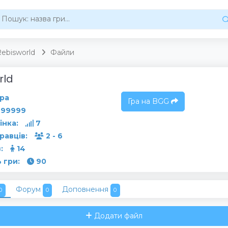
ebisworld
Файли
rld
ра
Гра на BGG
99999
інка:
7
гравців:
2 - 6
:
14
 гри:
90
Форум
Доповнення
0
0
0
Додати файл