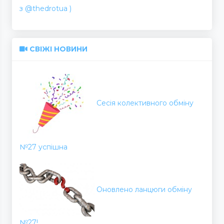
з @thedrotua )
СВІЖІ НОВИНИ
Сесія колективного обміну
№27 успішна
Оновлено ланцюги обміну
№27!