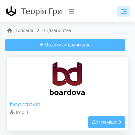
Теорія Гри
Головна
Видавництва
Додати видавництво
boardova
Ігор: 1
Детальніше