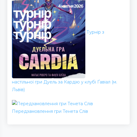
Турнір з
настільної гри Дуель за Кардію у клубі Ґавіал (м.
Львів)
Передзамовлення гри Тенета Слів