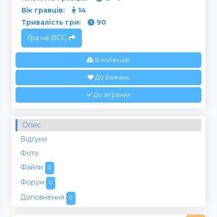
Вік гравців:
14
Тривалість гри:
90
Гра на BGG
В колекцію
До бажань
До зіграних
Опис
Відгуки
Фото
Файли
0
Форум
0
Доповнення
0