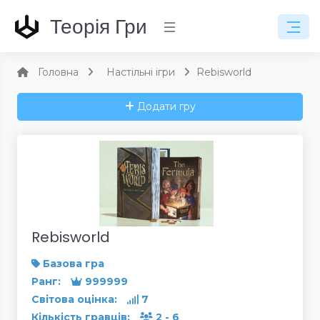
Теорія Гри
Головна
Настільні ігри
Rebisworld
Додати гру
Rebisworld
Базова гра
Ранг:
999999
Світова оцінка:
7
Кількість гравців:
2 - 6