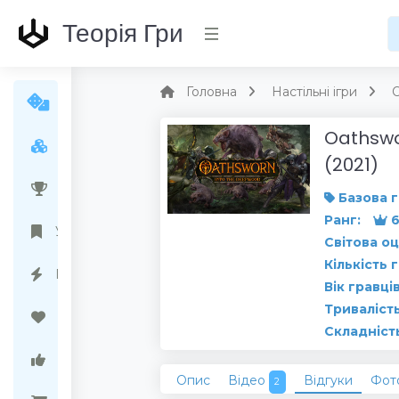
Теорія Гри
Головна
Настільні ігри
O
Oathswo
Усі ігри
(2021)
Народний рейтинг
Базова г
Ранг:
6
Українські ігри
Світова оц
Кількість 
Передзамовлення
Вік гравців
Тривалість
Бажані ігри
Складніст
Ігри варті уваги
Опис
Відео
Відгуки
Фот
2