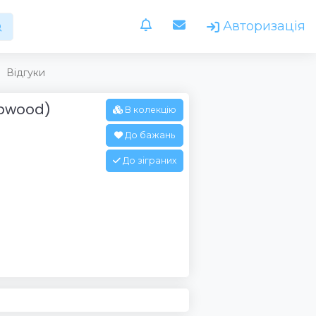
Авторизація
Відгуки
epwood)
В колекцію
До бажань
До зіграних