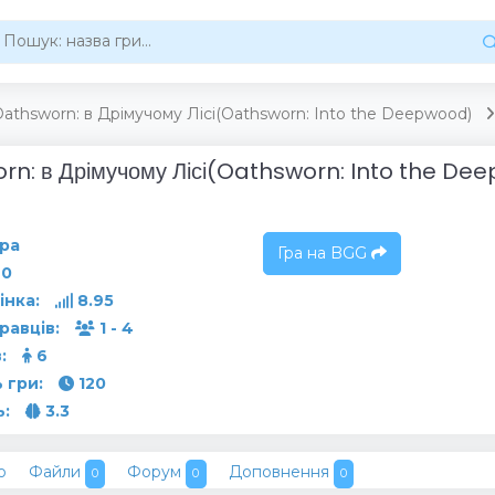
athsworn: в Дрімучому Лісі(Oathsworn: Into the Deepwood)
rn: в Дрімучому Лісі(Oathsworn: Into the De
ра
Гра на BGG
0
інка:
8.95
гравців:
1 - 4
:
6
 гри:
120
ь:
3.3
о
Файли
Форум
Доповнення
0
0
0