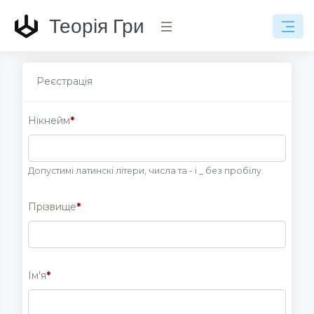
Теорія Гри
Реєстрація
Нікнейм
*
Допустимі латинскі літери, числа та - і _ без пробілу.
Прізвище
*
Ім'я
*